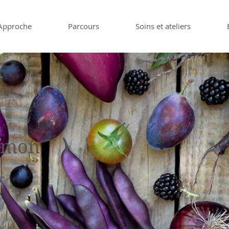
Approche
Parcours
Soins et ateliers
e mon
e