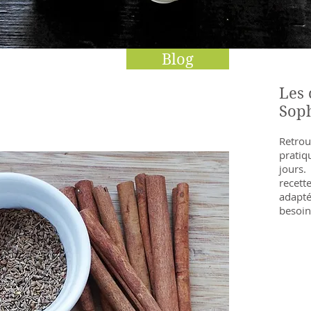
Blog
Les 
Sop
Retrou
pratiq
jours.
recett
adapt
besoin