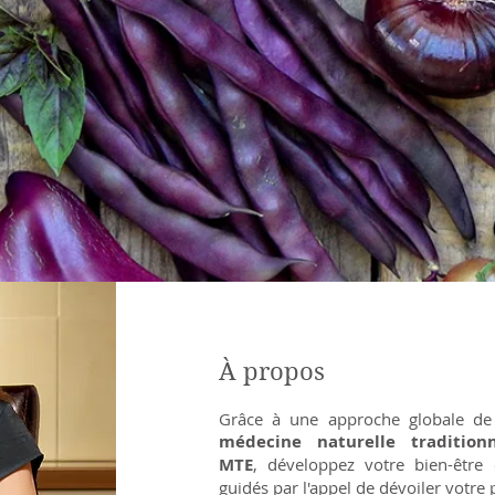
À propos
Grâce à une approche globale de 
médecine naturelle
traditio
MTE
, développez votre bien-être 
guidés par l'appel de dévoiler votre p