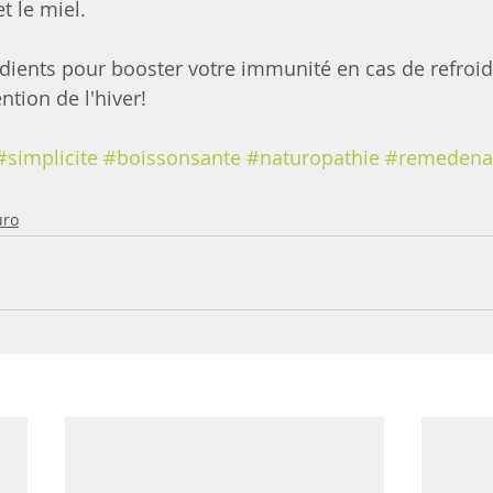
et le miel.
dients pour booster votre immunité en cas de refroi
tion de l'hiver! 
#simplicite
#boissonsante
#naturopathie
#remedenat
uro