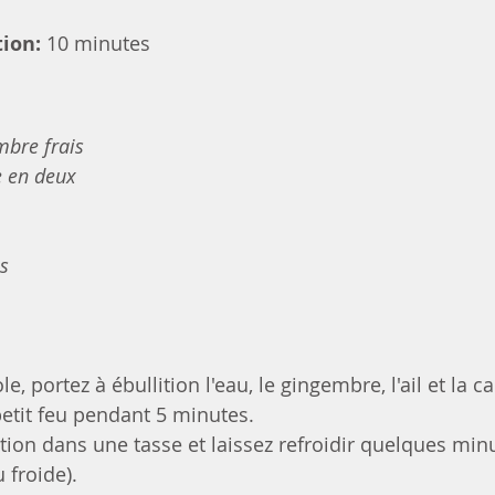
ion:
 10 minutes
mbre frais
e en deux
is
, portez à ébullition l'eau, le gingembre, l'ail et la c
petit feu pendant 5 minutes.
ation dans une tasse et laissez refroidir quelques min
 froide).