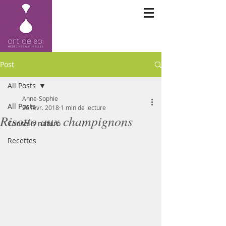
Post
All Posts
Anne-Sophie
All Posts
26 févr. 2018
1 min de lecture
Risotto aux champignons
Conseils naturo
Recettes