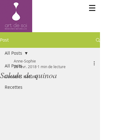
Post
All Posts
Anne-Sophie
All Posts
26 févr. 2018
1 min de lecture
Salade de quinoa
Conseils naturo
Recettes