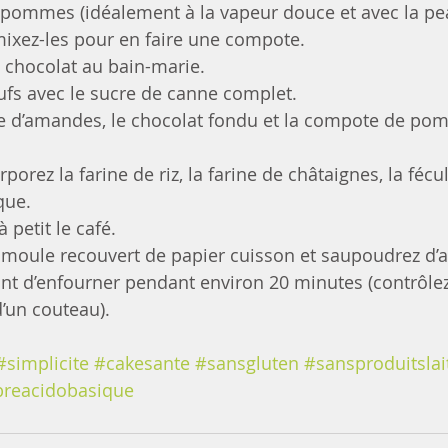
s pommes (idéalement à la vapeur douce et avec la pea
mixez-les pour en faire une compote.
e chocolat au bain-marie.
ufs avec le sucre de canne complet.
ée d’amandes, le chocolat fondu et la compote de po
porez la farine de riz, la farine de châtaignes, la fécu
que.
 petit le café.
 moule recouvert de papier cuisson et saupoudrez d
t d’enfourner pendant environ 20 minutes (contrôlez
d’un couteau). 
#simplicite
#cakesante
#sansgluten
#sansproduitslai
breacidobasique