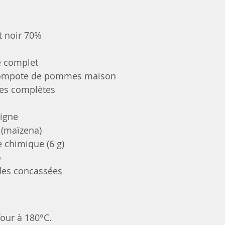
t noir 70%
e complet
compote de pommes maison
es complètes
aigne
 (maïzena)
e chimique (6 g)
o
des concassées
four à 180°C.