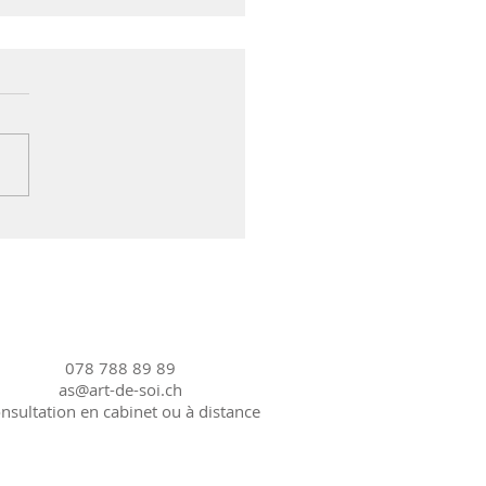
e patidou farcie
078 788 89 89
as@art-de-soi.ch
nsultation en cabinet ou à distance