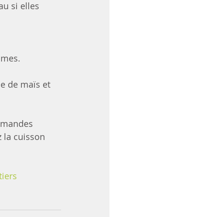
u si elles 
mmes. 
le de maïs et 
’amandes 
 la cuisson 
tiers