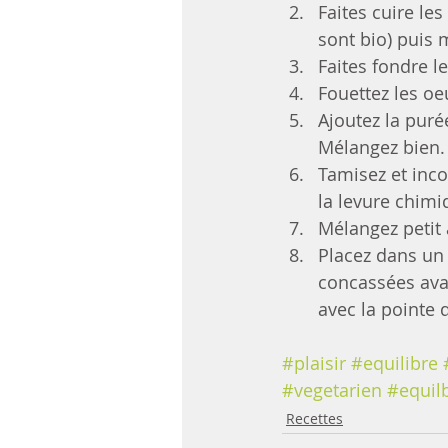
Faites cuire le
sont bio) puis 
Faites fondre l
Fouettez les oe
Ajoutez la pur
Mélangez bien.
Tamisez et incor
la levure chimi
Mélangez petit à
Placez dans un
concassées avan
avec la pointe 
#plaisir
#equilibre
#vegetarien
#equil
Recettes