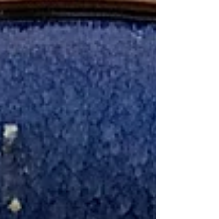
(ou huile de coco) Préparation
Préchauffez le four à 165°C à chaleur
tournante. Lavez les pommes, épluchez-
les et coupez-les en dés. Faites cuire 265g
de pommes à la vapeur douce (ou dans
une casserolle avec 2 càs d'eau) puis
mixez-les