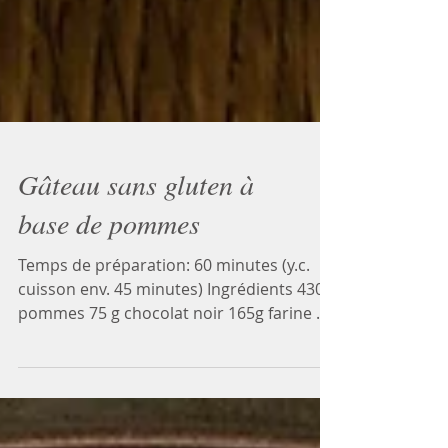
Gâteau sans gluten à
base de pommes
Temps de préparation: 60 minutes (y.c.
cuisson env. 45 minutes) Ingrédients 430 g
pommes 75 g chocolat noir 165g farine de
riz 100 g poudre d'amandes 1/2 càc rase
bicarbonate de soude 1/4 càc sel 1 càc
rase cannelle en poudre 30g huile d'olive