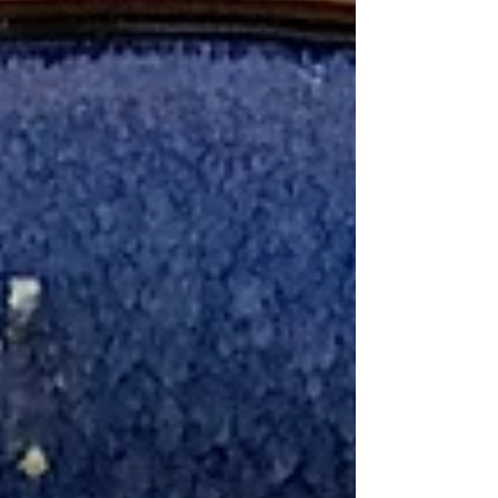
(ou huile de coco) Préparation
Préchauffez le four à 165°C à chaleur
tournante. Lavez les pommes, épluchez-
les et coupez-les en dés. Faites cuire 265g
de pommes à la vapeur douce (ou dans
une casserolle avec 2 càs d'eau) puis
mixez-les