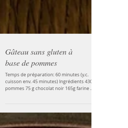
Gâteau sans gluten à
base de pommes
Temps de préparation: 60 minutes (y.c.
cuisson env. 45 minutes) Ingrédients 430 g
pommes 75 g chocolat noir 165g farine de
riz 100 g poudre d'amandes 1/2 càc rase
bicarbonate de soude 1/4 càc sel 1 càc
rase cannelle en poudre 30g huile d'olive